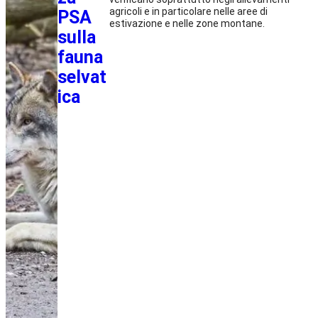
agricoli e in particolare nelle aree di
PSA
estivazione e nelle zone montane.
sulla
fauna
selvat
ica