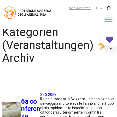
Suchen
media
contatto
IT
Kategorien
Vai
al
contenuto
(Veranstaltungen)
:
Archiv
27.3.2023
Il lupo è tornato in Svizzera. Le popolazioni di
6a co
selvaggina molto elevate fanno sì che il lupo
nferen
si sia rapidamente insediato e possa
diffondersi ulteriormente. I conflitti si
za
verificano soprattutto negli allevamenti