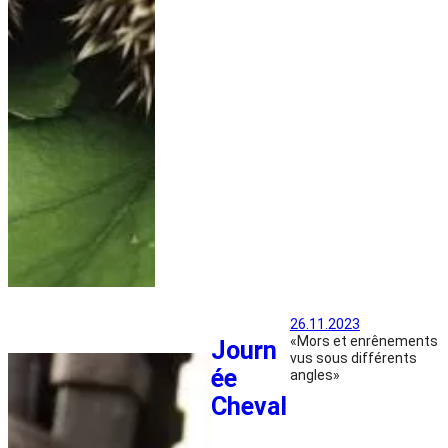
26.11.2023
«Mors et enrênements
Journ
vus sous différents
ée
angles»
Cheval