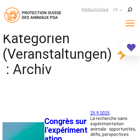
Suchen
Médias
Contact
FR
Kategorien
Aller
au
contenu
(Veranstaltungen)
:
Archiv
25.9.2025
La recherche sans
Congrès sur
expérimentation
l’expériment
animale : opportunités,
défis, perspectives
ation