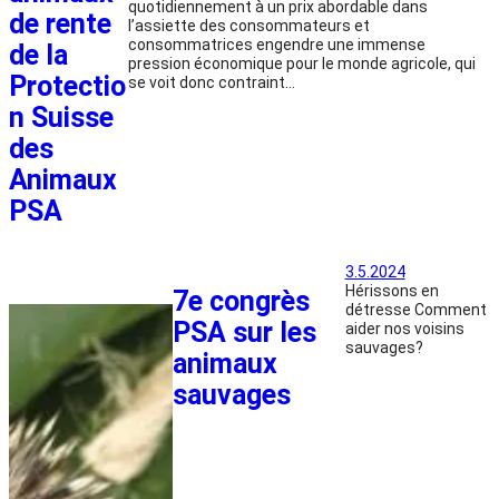
quotidiennement à un prix abordable dans
de rente
l’assiette des consommateurs et
consommatrices engendre une immense
de la
pression économique pour le monde agricole, qui
Protectio
se voit donc contraint…
n Suisse
des
Animaux
PSA
3.5.2024
Hérissons en
7e congrès
détresse Comment
PSA sur les
aider nos voisins
sauvages?
animaux
sauvages