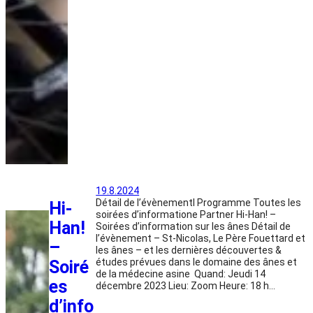
19.8.2024
Détail de l’évènementl Programme Toutes les
Hi-
soirées d’informatione Partner Hi-Han! –
Han!
Soirées d’information sur les ânes Détail de
l’évènement – St-Nicolas, Le Père Fouettard et
–
les ânes – et les dernières découvertes &
études prévues dans le domaine des ânes et
Soiré
de la médecine asine Quand: Jeudi 14
es
décembre 2023 Lieu: Zoom Heure: 18 h…
d’info