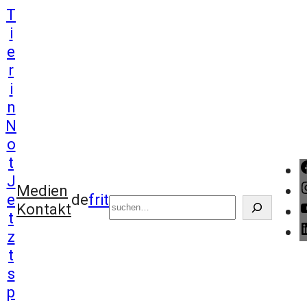
T
i
e
r
i
n
N
o
t
J
Suchen
Medien
e
de
fr
it
Kontakt
t
z
t
s
p