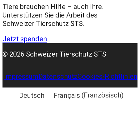
o
g
b
d
Tiere brauchen Hilfe – auch Ihre.
o
r
e
I
Unterstützen Sie die Arbeit des
k
a
n
Schweizer Tierschutz STS.
m
Jetzt spenden
© 2026 Schweizer Tierschutz STS
Impressum
Datenschutz
Cookies-Richtlinien
Deutsch
Français
(
Französisch
)