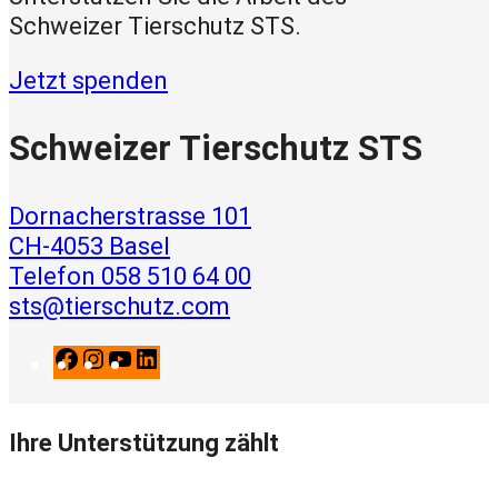
Schweizer Tierschutz STS.
Jetzt spenden
Schweizer Tierschutz STS
Dornacherstrasse 101
CH-4053 Basel
Telefon 058 510 64 00
sts@tierschutz.com
F
I
Y
L
a
n
o
i
c
s
u
n
Ihre Unterstützung zählt
e
t
T
k
b
a
u
e