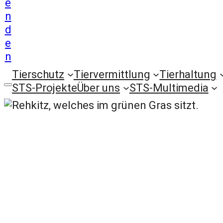
e
n
d
e
n
Tierschutz
Tiervermittlung
Tierhaltung
STS-Projekte
Über uns
STS-Multimedia