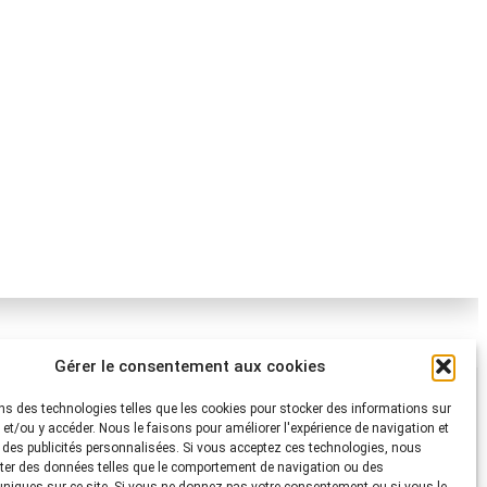
Gérer le consentement aux cookies
Protection Suisse des Animaux PSA
ns des technologies telles que les cookies pour stocker des informations sur
i.
s et/ou y accéder. Nous le faisons pour améliorer l'expérience de navigation et
Dornacherstrasse 101
r des publicités personnalisées. Si vous acceptez ces technologies, nous
s Animaux
CH-4053 Bâle
ter des données telles que le comportement de navigation ou des
Téléphone 058 510 64 00