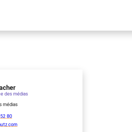
acher
ce des médias
es médias
 52 80
hutz.com