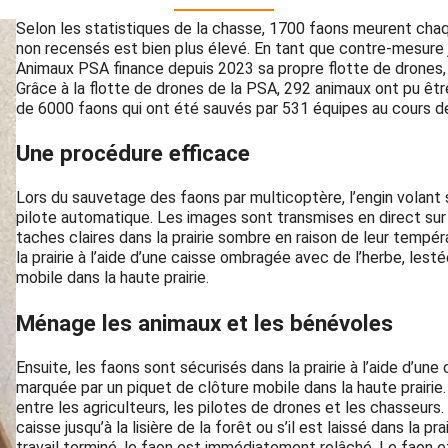
Selon les statistiques de la chasse, 1700 faons meurent ch
non recensés est bien plus élevé. En tant que contre-mesure 
Animaux PSA finance depuis 2023 sa propre flotte de drones, 
Grâce à la flotte de drones de la PSA, 292 animaux ont pu être
de 6000 faons qui ont été sauvés par 531 équipes au cours de 
Une procédure efficace
Lors du sauvetage des faons par multicoptère, l’engin volant 
pilote automatique. Les images sont transmises en direct sur
taches claires dans la prairie sombre en raison de leur tempér
la prairie à l’aide d’une caisse ombragée avec de l’herbe, lest
mobile dans la haute prairie.
Ménage les animaux et les bénévoles
Ensuite, les faons sont sécurisés dans la prairie à l’aide d’un
marquée par un piquet de clôture mobile dans la haute prairie
entre les agriculteurs, les pilotes de drones et les chasseurs.
caisse jusqu’à la lisière de la forêt ou s’il est laissé dans la pr
travail terminé, le faon est immédiatement relâché. Le faon et