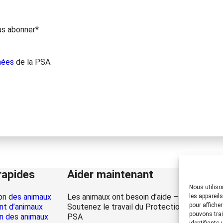
us abonner*
nées
de la PSA.
rapides
Aider maintenant
Nous utiliso
on des animaux
Les animaux ont besoin d’aide – la vôtre auss
les appareil
pour affiche
t d’animaux
Soutenez le travail du Protection Suisse de
pouvons trai
n des animaux
PSA