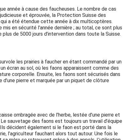
aque année à cause des faucheuses. Le nombre de cas
judicieuse et éprouvée, la Protection Suisse des
qui a été étendue cette année à dix multicoptères.
 mis en sécurité l’année dernière ; au total, ce sont plus
plus de 5000 jours d’intervention dans toute la Suisse.
survole les prairies à faucher en étant commandé par un
 un écran au sol, où les faons apparaissent comme des
ature corporelle. Ensuite, les faons sont sécurisés dans
ée d’une pierre et marquée par un piquet de clôture
e caisse ombragée avec de l’herbe, lestée d’une pierre et
. Le sauvetage des faons est toujours un travail d’équipe
 Ils décident également si le faon est porté dans la
airie, l’agriculteur fauchant alors tout autour. Une fois le
 sa mère se retrouvent grâce à des appels. L’utilisation