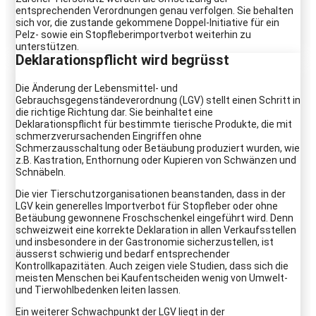
entsprechenden Verordnungen genau verfolgen. Sie behalten
sich vor, die zustande gekommene Doppel-Initiative für ein
Pelz- sowie ein Stopfleberimportverbot weiterhin zu
unterstützen.
Deklarationspflicht wird begrüsst
Die Änderung der Lebensmittel- und
Gebrauchsgegenständeverordnung (LGV) stellt einen Schritt in
die richtige Richtung dar. Sie beinhaltet eine
Deklarationspflicht für bestimmte tierische Produkte, die mit
schmerzverursachenden Eingriffen ohne
Schmerzausschaltung oder Betäubung produziert wurden, wie
z.B. Kastration, Enthornung oder Kupieren von Schwänzen und
Schnäbeln.
Die vier Tierschutzorganisationen beanstanden, dass in der
LGV kein generelles Importverbot für Stopfleber oder ohne
Betäubung gewonnene Froschschenkel eingeführt wird. Denn
schweizweit eine korrekte Deklaration in allen Verkaufsstellen
und insbesondere in der Gastronomie sicherzustellen, ist
äusserst schwierig und bedarf entsprechender
Kontrollkapazitäten. Auch zeigen viele Studien, dass sich die
meisten Menschen bei Kaufentscheiden wenig von Umwelt-
und Tierwohlbedenken leiten lassen.
Ein weiterer Schwachpunkt der LGV liegt in der