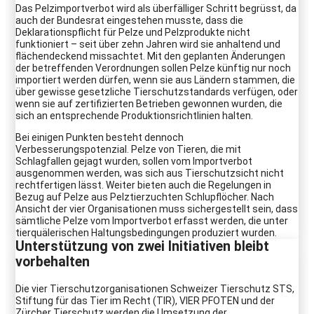
Das Pelzimportverbot wird als überfälliger Schritt begrüsst, da
auch der Bundesrat eingestehen musste, dass die
Deklarationspflicht für Pelze und Pelzprodukte nicht
funktioniert – seit über zehn Jahren wird sie anhaltend und
flächendeckend missachtet. Mit den geplanten Änderungen
der betreffenden Verordnungen sollen Pelze künftig nur noch
importiert werden dürfen, wenn sie aus Ländern stammen, die
über gewisse gesetzliche Tierschutzstandards verfügen, oder
wenn sie auf zertifizierten Betrieben gewonnen wurden, die
sich an entsprechende Produktionsrichtlinien halten.
Bei einigen Punkten besteht dennoch
Verbesserungspotenzial. Pelze von Tieren, die mit
Schlagfallen gejagt wurden, sollen vom Importverbot
ausgenommen werden, was sich aus Tierschutzsicht nicht
rechtfertigen lässt. Weiter bieten auch die Regelungen in
Bezug auf Pelze aus Pelztierzuchten Schlupflöcher. Nach
Ansicht der vier Organisationen muss sichergestellt sein, dass
sämtliche Pelze vom Importverbot erfasst werden, die unter
tierquälerischen Haltungsbedingungen produziert wurden.
Unterstützung von zwei Initiativen bleibt
vorbehalten
Die vier Tierschutzorganisationen Schweizer Tierschutz STS,
Stiftung für das Tier im Recht (TIR), VIER PFOTEN und der
Zürcher Tierschutz werden die Umsetzung der