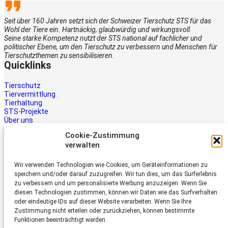
Seit über 160 Jahren setzt sich der Schweizer Tierschutz STS für das
Wohl der Tiere ein. Hartnäckig, glaubwürdig und wirkungsvoll.
Seine starke Kompetenz nutzt der STS national auf fachlicher und
politischer Ebene, um den Tierschutz zu verbessern und Menschen für
Tierschutzthemen zu sensibilisieren.
Quicklinks
Tierschutz
Tiervermittlung
Tierhaltung
STS-Projekte
Über uns
STS-Multimedia
Cookie-Zustimmung
Kontakt
verwalten
Jetzt helfen
Wir verwenden Technologien wie Cookies, um Geräteinformationen zu
Tiere brauchen Hilfe – auch Ihre.
speichern und/oder darauf zuzugreifen. Wir tun dies, um das Surferlebnis
Unterstützen Sie die Arbeit des
zu verbessern und um personalisierte Werbung anzuzeigen. Wenn Sie
Schweizer Tierschutz STS.
diesen Technologien zustimmen, können wir Daten wie das Surfverhalten
Jetzt spenden
oder eindeutige IDs auf dieser Website verarbeiten. Wenn Sie Ihre
Schweizer Tierschutz STS
Zustimmung nicht erteilen oder zurückziehen, können bestimmte
Funktionen beeinträchtigt werden.