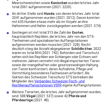
Meerschweinchen sowie
Kaninchen
wurden letztes Jahr
total 2061 aufgenommen (2021: 2220).
An dritter Stelle sind
Hunde
, von denen letztes Jahr total
2041 aufgenommen wurden (2021: 2012). Davon konnten
mit 635 Hunden etwas mehr als im Vorjahr an ihre
Halterinnen und Halter zurückgegeben werden (2021: 574).
Gestiegen ist mit total 313 die Zahl der
Exoten
,
hauptsächlich Reptilien, die letztes Jahr von den STS-
Tierheimen und spezialisierten Auffangstationen
aufgenommen werden mussten (2021: 228). Recht
deutlich stieg die Anzahl abgegebener
Schildkröten
: 2022
waren es total 804 (2021: 742). Behörden und Tierschutz
sehen sich bei Reptilien wie Schlangen oder Echsen seit
mehreren Jahren vermehrt mit illegal importierten Tieren
sowie der mangelhaften oder gesetzeswidrigen Haltung
von Tieren konfrontiert, deren Aufnahme, Pflege und
Vermittlung besonderes Fachwissen erfordert. Als
Sektion des Schweizer Tierschutz STS betreiben die
Mitglieder des
Verbandes Schweizer Fisch- und
Reptilienauffangstationen VSFR
eigene Auffangstationen.
Weitere Tierarten, die letztes Jahr aufgenommen wurden,
sind: 588
Vögel
(2021: 537) sowie 42
Pferde und
Pferdeartige
(2021: 48).