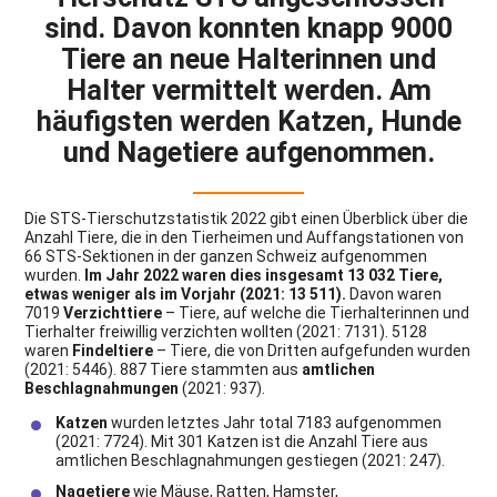
sind. Davon konnten knapp 9000
Tiere an neue Halterinnen und
Halter vermittelt werden. Am
häufigsten werden Katzen, Hunde
und Nagetiere aufgenommen.
Die STS-Tierschutzstatistik 2022 gibt einen Überblick über die
Anzahl Tiere, die in den Tierheimen und Auffangstationen von
66 STS-Sektionen in der ganzen Schweiz aufgenommen
wurden.
Im Jahr 2022 waren dies insgesamt 13 032 Tiere,
etwas weniger als im Vorjahr (2021: 13 511).
Davon waren
7019
Verzichttiere
– Tiere, auf welche die Tierhalterinnen und
Tierhalter freiwillig verzichten wollten (2021: 7131). 5128
waren
Findeltiere
– Tiere, die von Dritten aufgefunden wurden
(2021: 5446). 887 Tiere stammten aus
amtlichen
Beschlagnahmungen
(2021: 937).
Katzen
wurden letztes Jahr total 7183 aufgenommen
(2021: 7724). Mit 301 Katzen ist die Anzahl Tiere aus
amtlichen Beschlagnahmungen gestiegen (2021: 247).
Nagetiere
wie Mäuse, Ratten, Hamster,