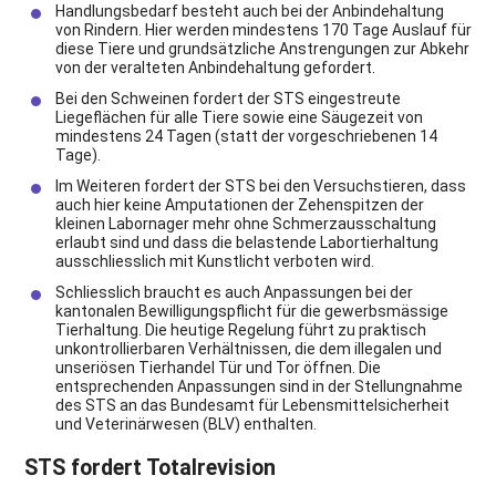
Handlungsbedarf besteht auch bei der Anbindehaltung
von Rindern. Hier werden mindestens 170 Tage Auslauf für
diese Tiere und grundsätzliche Anstrengungen zur Abkehr
von der veralteten Anbindehaltung gefordert.
Bei den Schweinen fordert der STS eingestreute
Liegeflächen für alle Tiere sowie eine Säugezeit von
mindestens 24 Tagen (statt der vorgeschriebenen 14
Tage).
Im Weiteren fordert der STS bei den Versuchstieren, dass
auch hier keine Amputationen der Zehenspitzen der
kleinen Labornager mehr ohne Schmerzausschaltung
erlaubt sind und dass die belastende Labortierhaltung
ausschliesslich mit Kunstlicht verboten wird.
Schliesslich braucht es auch Anpassungen bei der
kantonalen Bewilligungspflicht für die gewerbsmässige
Tierhaltung. Die heutige Regelung führt zu praktisch
unkontrollierbaren Verhältnissen, die dem illegalen und
unseriösen Tierhandel Tür und Tor öffnen. Die
entsprechenden Anpassungen sind in der Stellungnahme
des STS an das Bundesamt für Lebensmittelsicherheit
und Veterinärwesen (BLV) enthalten.
STS fordert Totalrevision