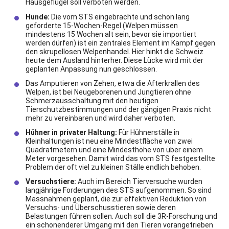
Hausgeflügel soll verboten werden.
Hunde:
Die vom STS eingebrachte und schon lang
geforderte 15-Wochen-Regel (Welpen müssen
mindestens 15 Wochen alt sein, bevor sie importiert
werden dürfen) ist ein zentrales Element im Kampf gegen
den skrupellosen Welpenhandel. Hier hinkt die Schweiz
heute dem Ausland hinterher. Diese Lücke wird mit der
geplanten Anpassung nun geschlossen.
Das Amputieren von Zehen, etwa die Afterkrallen des
Welpen, ist bei Neugeborenen und Jungtieren ohne
Schmerzausschaltung mit den heutigen
Tierschutzbestimmungen und der gängigen Praxis nicht
mehr zu vereinbaren und wird daher verboten.
Hühner in privater Haltung:
Für Hühnerställe in
Kleinhaltungen ist neu eine Mindestfläche von zwei
Quadratmetern und eine Mindesthöhe von über einem
Meter vorgesehen. Damit wird das vom STS festgestellte
Problem der oft viel zu kleinen Ställe endlich behoben.
Versuchstiere:
Auch im Bereich Tierversuche wurden
langjährige Forderungen des STS aufgenommen. So sind
Massnahmen geplant, die zur effektiven Reduktion von
Versuchs- und Überschusstieren sowie deren
Belastungen führen sollen. Auch soll die 3R-Forschung und
ein schonenderer Umgang mit den Tieren vorangetrieben