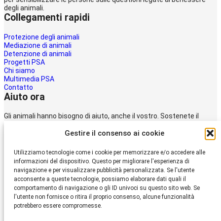
degli animali.
Collegamenti rapidi
Protezione degli animali
Mediazione di animali
Detenzione di animali
Progetti PSA
Chi siamo
Multimedia PSA
Contatto
Aiuto ora
Gli animali hanno bisogno di aiuto, anche il vostro. Sostenete il
lavoro della
Gestire il consenso ai cookie
Protezione svizzera degli animali PSA.
Donare
Utilizziamo tecnologie come i cookie per memorizzare e/o accedere alle
Protezione Svizzera
informazioni del dispositivo. Questo per migliorare l'esperienza di
degli Animali PSA
navigazione e per visualizzare pubblicità personalizzata. Se l'utente
acconsente a queste tecnologie, possiamo elaborare dati quali il
comportamento di navigazione o gli ID univoci su questo sito web. Se
Dornacherstrasse 101
l'utente non fornisce o ritira il proprio consenso, alcune funzionalità
CH-4053 Basilea
potrebbero essere compromesse.
Telefono 058 510 64 00