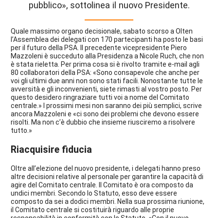
pubblico», sottolinea il nuovo Presidente.
Quale massimo organo decisionale, sabato scorso a Olten
l’Assemblea dei delegati con 170 partecipanti ha posto le basi
per il futuro della PSA. Il precedente vicepresidente Piero
Mazzoleni è succeduto alla Presidenza a Nicole Ruch, che non
è stata rieletta. Per prima cosa si è rivolto tramite e-mail agli
80 collaboratori della PSA: «Sono consapevole che anche per
voi gli ultimi due anni non sono stati facili. Nonostante tutte le
avversità e gli inconvenienti, siete rimasti al vostro posto. Per
questo desidero ringraziare tutti voi a nome del Comitato
centrale.» I prossimi mesi non saranno dei più semplici, scrive
ancora Mazzoleni e «ci sono dei problemi che devono essere
risolti. Ma non c’è dubbio che insieme riusciremo a risolvere
tutto.»
Riacquisire fiducia
Oltre all’elezione del nuovo presidente, i delegati hanno preso
altre decisioni relative al personale per garantire la capacità di
agire del Comitato centrale. Il Comitato è ora composto da
undici membri. Secondo lo Statuto, esso deve essere
composto da sei a dodici membri. Nella sua prossima riunione,
il Comitato centrale si costituirà riguardo alle proprie