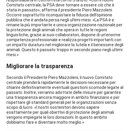
responsabilità in conformità con lo Statuto. «Con il nuovo
Comitato centrale, la PSA deve tornare a essere ciò che è
stata in passato», afferma il presidente Piero Mazzoleni.
Occorre soprattutto riconquistare la fiducia dell’opinione
pubblica che è andata persa negli ultimi mesi: «La PSA è e
rimane la più importante e unica organizzazione nazionale per
la protezione degli animali che opera in tutte le regioni
linguistiche; grazie ai suoi collaboratori, dispone di un’enorme
competenza professionale e realizza progetti importanti con
un impatto duraturo nel migliorare la tutela e il benessere degli
animali. Questo è passato troppo in secondo piano negli ultimi
mesi.»
Migliorare la trasparenza
Secondo il Presidente Piero Mazzoleni, il nuovo Comitato
centrale prenderà rapidamente le decisioni necessarie per
chiarire definitivamente eventuali questioni scomode legate al
passato. Inoltre, verranno adottate delle misure per garantire
una trasparenza ancora maggiore in ambito finanziario e per
rispettare gli standard generali per le organizzazioni senza
scopo di lucro. «I nostri sostenitori devono sapere
esattamente per quali obiettivi di protezione degli animali
vengono impiegate le loro donazioni. In questo ambito
dobbiamo fare e diventare molto meglio.»