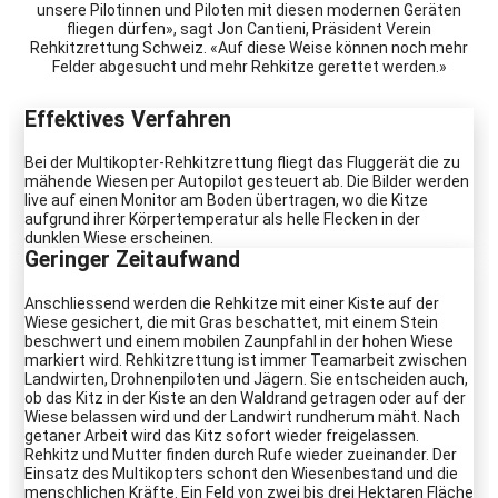
unsere Pilotinnen und Piloten mit diesen modernen Geräten
fliegen dürfen», sagt Jon Cantieni, Präsident Verein
Rehkitzrettung Schweiz. «Auf diese Weise können noch mehr
Felder abgesucht und mehr Rehkitze gerettet werden.»
Effektives Verfahren
Bei der Multikopter-Rehkitzrettung fliegt das Fluggerät die zu
mähende Wiesen per Autopilot gesteuert ab. Die Bilder werden
live auf einen Monitor am Boden übertragen, wo die Kitze
aufgrund ihrer Körpertemperatur als helle Flecken in der
dunklen Wiese erscheinen.
Geringer Zeitaufwand
Anschliessend werden die Rehkitze mit einer Kiste auf der
Wiese gesichert, die mit Gras beschattet, mit einem Stein
beschwert und einem mobilen Zaunpfahl in der hohen Wiese
markiert wird. Rehkitzrettung ist immer Teamarbeit zwischen
Landwirten, Drohnenpiloten und Jägern. Sie entscheiden auch,
ob das Kitz in der Kiste an den Waldrand getragen oder auf der
Wiese belassen wird und der Landwirt rundherum mäht. Nach
getaner Arbeit wird das Kitz sofort wieder freigelassen.
Rehkitz und Mutter finden durch Rufe wieder zueinander. Der
Einsatz des Multikopters schont den Wiesenbestand und die
menschlichen Kräfte. Ein Feld von zwei bis drei Hektaren Fläche