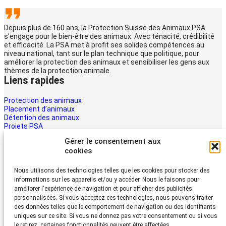
Depuis plus de 160 ans, la Protection Suisse des Animaux PSA
s’engage pour le bien-être des animaux. Avec ténacité, crédibilité
et efficacité. La PSA met à profit ses solides compétences au
niveau national, tant sur le plan technique que politique, pour
améliorer la protection des animaux et sensibiliser les gens aux
thèmes de la protection animale.
Liens rapides
Protection des animaux
Placement d’animaux
Détention des animaux
Projets PSA
La PSA
Gérer le consentement aux
Multimédia PSA
cookies
Contact
Aider maintenant
Nous utilisons des technologies telles que les cookies pour stocker des
informations sur les appareils et/ou y accéder. Nous le faisons pour
Les animaux ont besoin d’aide – la vôtre aussi. Soutenez le travail
améliorer l'expérience de navigation et pour afficher des publicités
du Protection Suisse des Animaux PSA
personnalisées. Si vous acceptez ces technologies, nous pouvons traiter
Faire un don
des données telles que le comportement de navigation ou des identifiants
Protection Suisse des Animaux PSA
uniques sur ce site. Si vous ne donnez pas votre consentement ou si vous
le retirez, certaines fonctionnalités peuvent être affectées.