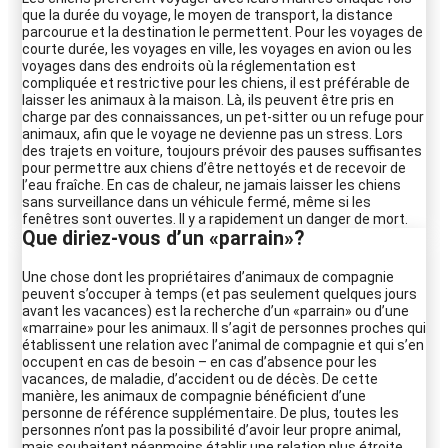
que la durée du voyage, le moyen de transport, la distance
parcourue et la destination le permettent. Pour les voyages de
courte durée, les voyages en ville, les voyages en avion ou les
voyages dans des endroits où la réglementation est
compliquée et restrictive pour les chiens, il est préférable de
laisser les animaux à la maison. Là, ils peuvent être pris en
charge par des connaissances, un pet-sitter ou un refuge pour
animaux, afin que le voyage ne devienne pas un stress. Lors
des trajets en voiture, toujours prévoir des pauses suffisantes
pour permettre aux chiens d’être nettoyés et de recevoir de
l’eau fraîche. En cas de chaleur, ne jamais laisser les chiens
sans surveillance dans un véhicule fermé, même si les
fenêtres sont ouvertes. Il y a rapidement un danger de mort.
Que diriez-vous d’un «parrain»?
Une chose dont les propriétaires d’animaux de compagnie
peuvent s’occuper à temps (et pas seulement quelques jours
avant les vacances) est la recherche d’un «parrain» ou d’une
«marraine» pour les animaux. Il s’agit de personnes proches qui
établissent une relation avec l’animal de compagnie et qui s’en
occupent en cas de besoin – en cas d’absence pour les
vacances, de maladie, d’accident ou de décès. De cette
manière, les animaux de compagnie bénéficient d’une
personne de référence supplémentaire. De plus, toutes les
personnes n’ont pas la possibilité d’avoir leur propre animal,
mais souhaitent néanmoins établir une relation plus étroite