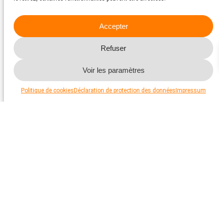
« Tierschutz im Fokus » sur Spotify, Google Podcasts
ou utilisez le flux RSS.
Accepter
En savoir plus
Refuser
Voir les paramètres
Politique de cookies
Déclaration de protection des données
Impressum
STS-Video
Faites connaissance avec des animaux à placer dans
notre propre émission de télévision tierreport.ch.