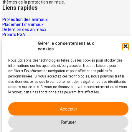
thèmes de la protection animale.
Liens rapides
Protection des animaux
Placement d’animaux
Détention des animaux
Projets PSA
La PSA
Gérer le consentement aux
Multimédia PSA
cookies
Contact
Aider maintenant
Nous utilisons des technologies telles que les cookies pour stocker des
informations sur les appareils et/ou y accéder. Nous le faisons pour
Les animaux ont besoin d’aide – la vôtre aussi. Soutenez le travail
améliorer l'expérience de navigation et pour afficher des publicités
du Protection Suisse des Animaux PSA
personnalisées. Si vous acceptez ces technologies, nous pouvons traiter
Faire un don
des données telles que le comportement de navigation ou des identifiants
Protection Suisse des Animaux PSA
uniques sur ce site. Si vous ne donnez pas votre consentement ou si vous
le retirez, certaines fonctionnalités peuvent être affectées.
Dornacherstrasse 101
CH-4053 Bâle
Accepter
Téléphone 058 510 64 00
psa@protection-animaux.com
Refuser