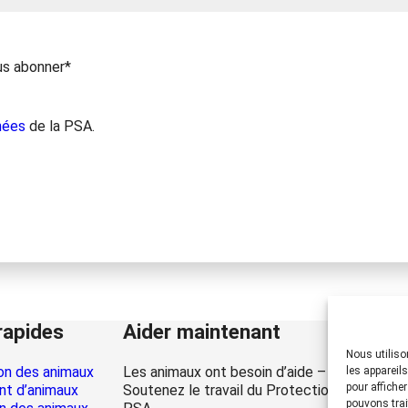
us abonner*
nées
de la PSA.
rapides
Aider maintenant
Nous utiliso
on des animaux
Les animaux ont besoin d’aide – la vôtre auss
les appareil
pour affiche
t d’animaux
Soutenez le travail du Protection Suisse de
pouvons trai