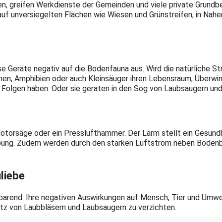
, greifen Werkdienste der Gemeinden und viele private Grundbe
auf unversiegelten Flächen wie Wiesen und Grünstreifen, in Nah
se Geräte negativ auf die Bodenfauna aus. Wird die natürliche
innen, Amphibien oder auch Kleinsäuger ihren Lebensraum, Überwi
e Folgen haben. Oder sie geraten in den Sog von Laubsaugern un
otorsäge oder ein Presslufthammer. Der Lärm stellt ein Gesundhei
bung. Zudem werden durch den starken Luftstrom neben Bodenba
liebe
sparend. Ihre negativen Auswirkungen auf Mensch, Tier und Umwe
tz von Laubbläsern und Laubsaugern zu verzichten.