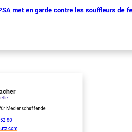
SA met en garde contre les souffleurs de fe
acher
elle
für Medienschaffende
 52 80
hutz.com