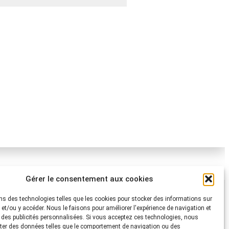
Gérer le consentement aux cookies
Protection Suisse des Animaux PSA
ns des technologies telles que les cookies pour stocker des informations sur
i.
s et/ou y accéder. Nous le faisons pour améliorer l'expérience de navigation et
Dornacherstrasse 101
r des publicités personnalisées. Si vous acceptez ces technologies, nous
s Animaux
CH-4053 Bâle
ter des données telles que le comportement de navigation ou des