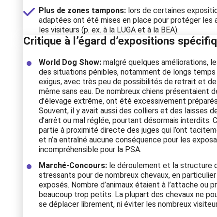
Plus de zones tampons:
lors de certaines exposit
adaptées ont été mises en place pour protéger les 
les visiteurs (p. ex. à la LUGA et à la BEA).
Critique à l’égard d’expositions spécifi
World Dog Show:
malgré quelques améliorations, le
des situations pénibles, notamment de longs temps
exigus, avec très peu de possibilités de retrait et de
même sans eau. De nombreux chiens présentaient de
d’élevage extrême, ont été excessivement préparés
Souvent, il y avait aussi des colliers et des laisses
d’arrêt ou mal réglée, pourtant désormais interdits. 
partie à proximité directe des juges qui l’ont tacit
et n’a entraîné aucune conséquence pour les exposan
incompréhensible pour la PSA.
Marché-Concours:
le déroulement et la structure 
stressants pour de nombreux chevaux, en particulier
exposés. Nombre d’animaux étaient à l’attache ou 
beaucoup trop petits. La plupart des chevaux ne pouv
se déplacer librement, ni éviter les nombreux visiteur