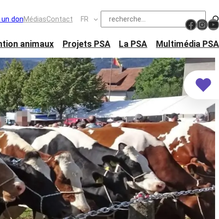
Suchen
e un don
Médias
Contact
FR
https://www.facebook.com/schw
Ins
Y
ntion animaux
Projets PSA
La PSA
Multimédia PSA