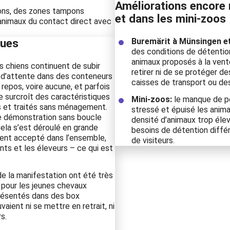
Améliorations encore 
ions, des zones tampons
et dans les mini-zoos
animaux du contact direct avec
ques
Buremärit à Münsingen et
des conditions de détentio
animaux proposés à la vente
s chiens continuent de subir
retirer ni de se protéger d
 d’attente dans des conteneurs
caisses de transport ou de
 repos, voire aucune, et parfois
 surcroît des caractéristiques
Mini-zoos:
le manque de po
 et traités sans ménagement.
stressé et épuisé les anima
 de démonstration sans boucle
densité d’animaux trop éle
Cela s’est déroulé en grande
besoins de détention diffé
ement accepté dans l’ensemble,
de visiteurs.
ts et les éleveurs – ce qui est
de la manifestation ont été très
 pour les jeunes chevaux
présentés dans des box
aient ni se mettre en retrait, ni
s.