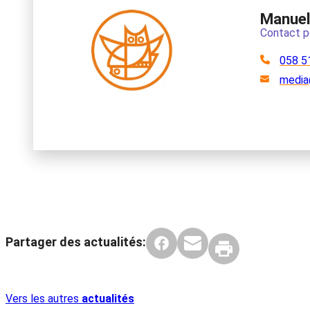
Manuel 
Contact p
058 5
media
Partager des actualités:
Vers les autres
actualités