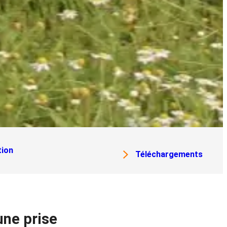
tion
Téléchargements
une prise