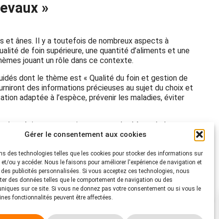
hevaux »
s et ânes. Il y a toutefois de nombreux aspects à
lité de foin supérieure, une quantité d’aliments et une
hèmes jouant un rôle dans ce contexte.
idés dont le thème est « Qualité du foin et gestion de
urniront des informations précieuses au sujet du choix et
ation adaptée à l’espèce, prévenir les maladies, éviter
nit de précieuses connaissances sur le thème de la
Gérer le consentement aux cookies
casion de continuer à vous former dans la magnifique
z déjà de l’expérience dans l’élevage des chevaux ou
méliorer le bien-être de leurs équidés.
ns des technologies telles que les cookies pour stocker des informations sur
s et/ou y accéder. Nous le faisons pour améliorer l'expérience de navigation et
atière d’alimentation adaptée à l’espèce – pour des
r des publicités personnalisées. Si vous acceptez ces technologies, nous
ter des données telles que le comportement de navigation ou des
 uniques sur ce site. Si vous ne donnez pas votre consentement ou si vous le
aines fonctionnalités peuvent être affectées.