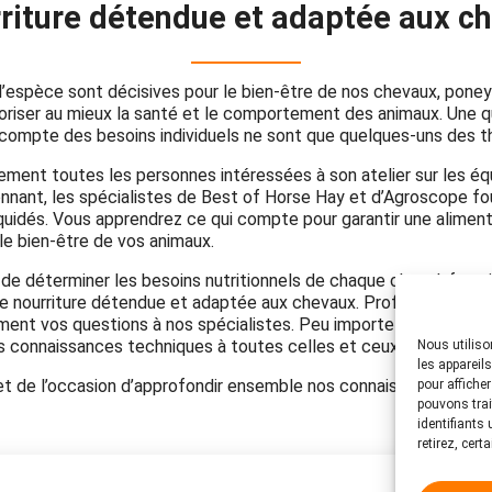
riture détendue et adaptée aux c
l’espèce sont décisives pour le bien-être de nos chevaux, poney
oriser au mieux la santé et le comportement des animaux. Une qua
n compte des besoins individuels ne sont que quelques-uns des t
ment toutes les personnes intéressées à son atelier sur les équ
sionnant, les spécialistes de Best of Horse Hay et d’Agroscope fo
 équidés. Vous apprendrez ce qui compte pour garantir une aliment
e bien-être de vos animaux.
et de déterminer les besoins nutritionnels de chaque cheval, four
de nourriture détendue et adaptée aux chevaux. Profitez de l’oc
ent vos questions à nos spécialistes. Peu importe que vous aye
s connaissances techniques à toutes celles et ceux souhaitant a
Nous utiliso
les appareil
 et de l’occasion d’approfondir ensemble nos connaissances en m
pour affiche
pouvons trai
identifiants
retirez, cert