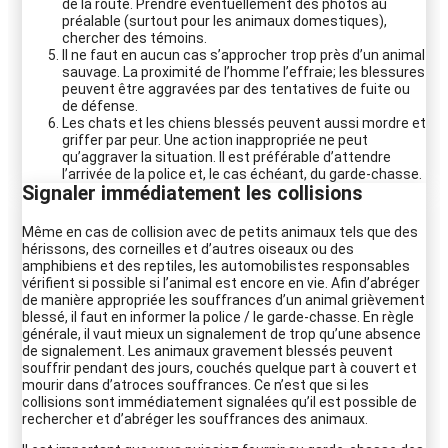
de la route. Prendre éventuellement des photos au
préalable (surtout pour les animaux domestiques),
chercher des témoins.
Il ne faut en aucun cas s’approcher trop près d’un animal
sauvage. La proximité de l’homme l’effraie; les blessures
peuvent être aggravées par des tentatives de fuite ou
de défense.
Les chats et les chiens blessés peuvent aussi mordre et
griffer par peur. Une action inappropriée ne peut
qu’aggraver la situation. Il est préférable d’attendre
l’arrivée de la police et, le cas échéant, du garde-chasse.
Signaler immédiatement les collisions
Même en cas de collision avec de petits animaux tels que des
hérissons, des corneilles et d’autres oiseaux ou des
amphibiens et des reptiles, les automobilistes responsables
vérifient si possible si l’animal est encore en vie. Afin d’abréger
de manière appropriée les souffrances d’un animal grièvement
blessé, il faut en informer la police / le garde-chasse. En règle
générale, il vaut mieux un signalement de trop qu’une absence
de signalement. Les animaux gravement blessés peuvent
souffrir pendant des jours, couchés quelque part à couvert et
mourir dans d’atroces souffrances. Ce n’est que si les
collisions sont immédiatement signalées qu’il est possible de
rechercher et d’abréger les souffrances des animaux.