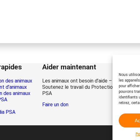
rapides
Aider maintenant
Nous utiliso
on des animaux
Les animaux ont besoin d’aide – la vôtre auss
les appareil
pour affiche
t d’animaux
Soutenez le travail du Protection Suisse de
pouvons trai
n des animaux
PSA
identifiants
PSA
retirez, cert
Faire un don
dia PSA
Ac
Po