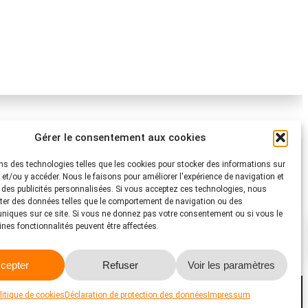
Gérer le consentement aux cookies
Protection Suisse des Animaux PSA
ns des technologies telles que les cookies pour stocker des informations sur
i.
s et/ou y accéder. Nous le faisons pour améliorer l'expérience de navigation et
Dornacherstrasse 101
r des publicités personnalisées. Si vous acceptez ces technologies, nous
s Animaux
CH-4053 Bâle
ter des données telles que le comportement de navigation ou des
Téléphone 058 510 64 00
 uniques sur ce site. Si vous ne donnez pas votre consentement ou si vous le
aines fonctionnalités peuvent être affectées.
psa@protection-animaux.com
Facebook
Instagram
YouTube
cepter
Refuser
Voir les paramètres
Impressum
Protection des données
litique de cookies
Déclaration de protection des données
Impressum
Politique de cookies