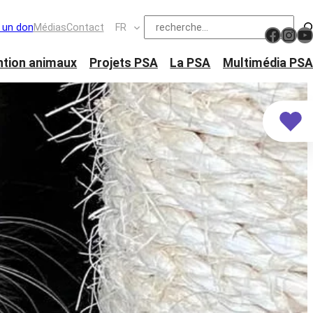
Suchen
e un don
Médias
Contact
FR
https://www.facebook.com/schw
Ins
Y
ntion animaux
Projets PSA
La PSA
Multimédia PSA