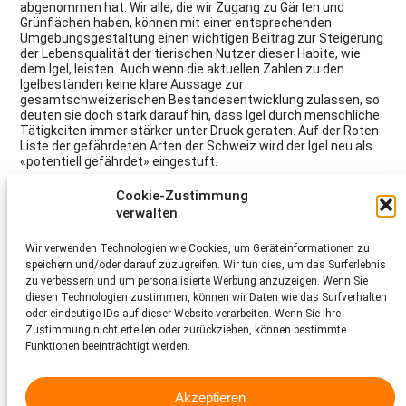
abgenommen hat. Wir alle, die wir Zugang zu Gärten und
Grünflächen haben, können mit einer entsprechenden
Umgebungsgestaltung einen wichtigen Beitrag zur Steigerung
der Lebensqualität der tierischen Nutzer dieser Habite, wie
dem Igel, leisten. Auch wenn die aktuellen Zahlen zu den
Igelbeständen keine klare Aussage zur
gesamtschweizerischen Bestandesentwicklung zulassen, so
deuten sie doch stark darauf hin, dass Igel durch menschliche
Tätigkeiten immer stärker unter Druck geraten. Auf der Roten
Liste der gefährdeten Arten der Schweiz wird der Igel neu als
«potentiell gefährdet» eingestuft.
An der 7. Wildtiertagung des Schweizer Tierschutz STS
Cookie-Zustimmung
beschäftigen wir uns mit aktuellen Forschungsergebnissen
verwalten
zur Biologie und Lebensweise des Igels. Es werden die
rechtlichen Grundlagen im Umgang mit diesem Wildtier
Wir verwenden Technologien wie Cookies, um Geräteinformationen zu
erläutert und wir erhalten Einblick in die Arbeit eines
speichern und/oder darauf zuzugreifen. Wir tun dies, um das Surferlebnis
Igelsuchhundes. Die Präsentation zur igelgerechten
zu verbessern und um personalisierte Werbung anzuzeigen. Wenn Sie
Umgebungsgestaltung zeigt, mit welchen Massnahmen
Risiken für den Igel vermieden und Habitataufwertungen
diesen Technologien zustimmen, können wir Daten wie das Surfverhalten
umgesetzt werden können. Dass Igel mit massiven Problemen
oder eindeutige IDs auf dieser Website verarbeiten. Wenn Sie Ihre
zu kämpfen haben, zeigt auch die steigende Zahl der
Zustimmung nicht erteilen oder zurückziehen, können bestimmte
Igelpatienten in Auffangstationen. Den
Funktionen beeinträchtigt werden.
Nachmittagsschwerpunkt legen wir deshalb beim
tiergerechten Umgang mit den Pfleglingen, deren tierärztliche
Diagnose und Wiederaussetzung. Als Abschluss stellt der
Akzeptieren
Kinder- und Jugendtierschutz Krax sein neues Schulprogramm