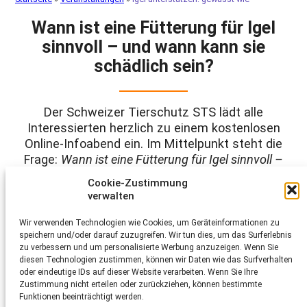
Wann ist eine Fütterung für Igel
sinnvoll – und wann kann sie
schädlich sein?
Der Schweizer Tierschutz STS lädt alle
Interessierten herzlich zu einem kostenlosen
Online-Infoabend ein. Im Mittelpunkt steht die
Frage:
Wann ist eine Fütterung für Igel sinnvoll –
und wann kann sie schädlich sein?
Cookie-Zustimmung
verwalten
Der Igel ist ein heimisches Wildtier, das in vielen Gärten
vorkommt und von einer naturnahen Umgebung profitiert.
Wir verwenden Technologien wie Cookies, um Geräteinformationen zu
Leider halten sich bis heute viele Missverständnisse: Oft wird
angenommen, dass man Igeln mit Futter etwas Gutes tut.
speichern und/oder darauf zuzugreifen. Wir tun dies, um das Surferlebnis
Tatsächlich gilt das aber nur in Ausnahmefällen – meist
zu verbessern und um personalisierte Werbung anzuzeigen. Wenn Sie
richtet eine regelmässige Fütterung mehr Schaden an, als
diesen Technologien zustimmen, können wir Daten wie das Surfverhalten
dass sie hilft.
oder eindeutige IDs auf dieser Website verarbeiten. Wenn Sie Ihre
Zustimmung nicht erteilen oder zurückziehen, können bestimmte
Unsere Expertinnen geben spannende Einblicke, wie Igel im
Funktionen beeinträchtigt werden.
Siedlungsraum wirksam unterstützt werden können: von