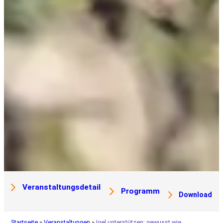
Veranstaltungsdetail
Programm
Download
Startseite
»
Veranstaltungen
»
Igel unterstützen: gewusst wie