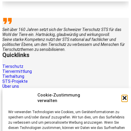
Seit über 160 Jahren setzt sich der Schweizer Tierschutz STS für das
Wohl der Tiere ein. Hartnäckig, glaubwürdig und wirkungsvoll.
Seine starke Kompetenz nutzt der STS national auf fachlicher und
politischer Ebene, um den Tierschutz zu verbessern und Menschen für
Tierschutzthemen zu sensibilisieren.
Quicklinks
Tierschutz
Tiervermittlung
Tierhaltung
STS-Projekte
Über uns
STS-Multimedia
Cookie-Zustimmung
Kontakt
verwalten
Jetzt helfen
Wir verwenden Technologien wie Cookies, um Geräteinformationen zu
Tiere brauchen Hilfe – auch Ihre.
speichern und/oder darauf zuzugreifen. Wir tun dies, um das Surferlebnis
Unterstützen Sie die Arbeit des
zu verbessern und um personalisierte Werbung anzuzeigen. Wenn Sie
Schweizer Tierschutz STS.
diesen Technologien zustimmen, können wir Daten wie das Surfverhalten