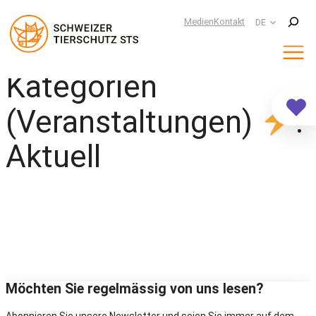
Suchen
Medien
Kontakt
DE
Kategorien
Zum
Inhalt
springen
(Veranstaltungen)
:
Aktuell
Möchten Sie regelmässig von uns lesen?