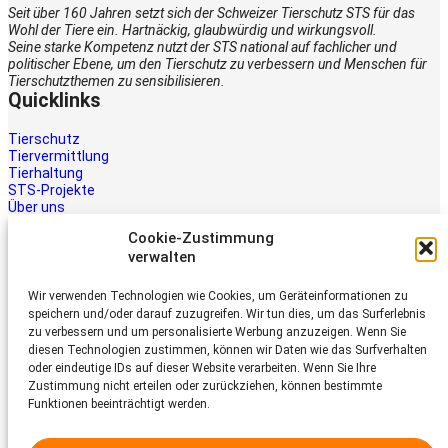
Seit über 160 Jahren setzt sich der Schweizer Tierschutz STS für das
Wohl der Tiere ein. Hartnäckig, glaubwürdig und wirkungsvoll.
Seine starke Kompetenz nutzt der STS national auf fachlicher und
politischer Ebene, um den Tierschutz zu verbessern und Menschen für
Tierschutzthemen zu sensibilisieren.
Quicklinks
Tierschutz
Tiervermittlung
Tierhaltung
STS-Projekte
Über uns
STS-Multimedia
Cookie-Zustimmung
Kontakt
verwalten
Jetzt helfen
Wir verwenden Technologien wie Cookies, um Geräteinformationen zu
Tiere brauchen Hilfe – auch Ihre.
speichern und/oder darauf zuzugreifen. Wir tun dies, um das Surferlebnis
Unterstützen Sie die Arbeit des
zu verbessern und um personalisierte Werbung anzuzeigen. Wenn Sie
Schweizer Tierschutz STS.
diesen Technologien zustimmen, können wir Daten wie das Surfverhalten
Jetzt spenden
oder eindeutige IDs auf dieser Website verarbeiten. Wenn Sie Ihre
Schweizer Tierschutz STS
Zustimmung nicht erteilen oder zurückziehen, können bestimmte
Funktionen beeinträchtigt werden.
Dornacherstrasse 101
CH-4053 Basel