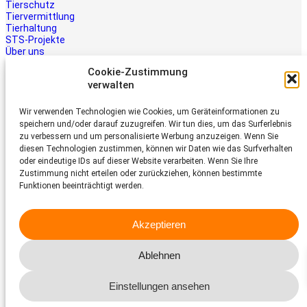
Tierschutz
Tiervermittlung
Tierhaltung
STS-Projekte
Über uns
STS-Multimedia
Cookie-Zustimmung
Kontakt
verwalten
Jetzt helfen
Wir verwenden Technologien wie Cookies, um Geräteinformationen zu
Tiere brauchen Hilfe – auch Ihre.
speichern und/oder darauf zuzugreifen. Wir tun dies, um das Surferlebnis
Unterstützen Sie die Arbeit des
zu verbessern und um personalisierte Werbung anzuzeigen. Wenn Sie
Schweizer Tierschutz STS.
diesen Technologien zustimmen, können wir Daten wie das Surfverhalten
Jetzt spenden
oder eindeutige IDs auf dieser Website verarbeiten. Wenn Sie Ihre
Schweizer Tierschutz STS
Zustimmung nicht erteilen oder zurückziehen, können bestimmte
Funktionen beeinträchtigt werden.
Dornacherstrasse 101
CH-4053 Basel
Akzeptieren
Telefon 058 510 64 00
sts@tierschutz.com
Ablehnen
Facebook
Instagram
YouTube
LinkedIn
Einstellungen ansehen
© 2026 Schweizer Tierschutz STS