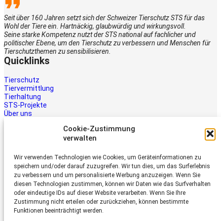
Seit über 160 Jahren setzt sich der Schweizer Tierschutz STS für das
Wohl der Tiere ein. Hartnäckig, glaubwürdig und wirkungsvoll.
Seine starke Kompetenz nutzt der STS national auf fachlicher und
politischer Ebene, um den Tierschutz zu verbessern und Menschen für
Tierschutzthemen zu sensibilisieren.
Quicklinks
Tierschutz
Tiervermittlung
Tierhaltung
STS-Projekte
Über uns
STS-Multimedia
Cookie-Zustimmung
Kontakt
verwalten
Jetzt helfen
Wir verwenden Technologien wie Cookies, um Geräteinformationen zu
Tiere brauchen Hilfe – auch Ihre.
speichern und/oder darauf zuzugreifen. Wir tun dies, um das Surferlebnis
Unterstützen Sie die Arbeit des
zu verbessern und um personalisierte Werbung anzuzeigen. Wenn Sie
Schweizer Tierschutz STS.
diesen Technologien zustimmen, können wir Daten wie das Surfverhalten
Jetzt spenden
oder eindeutige IDs auf dieser Website verarbeiten. Wenn Sie Ihre
Schweizer Tierschutz STS
Zustimmung nicht erteilen oder zurückziehen, können bestimmte
Funktionen beeinträchtigt werden.