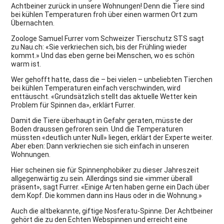
Achtbeiner zurück in unsere Wohnungen! Denn die Tiere sind
bei kühlen Temperaturen froh über einen warmen Ort zum
Übernachten.
Zoologe Samuel Furrer vom Schweizer Tierschutz STS sagt
zu Nau.ch: «Sie verkriechen sich, bis der Frühling wieder
kommt.» Und das eben gerne bei Menschen, wo es schön
warm ist.
Wer gehofft hatte, dass die – bei vielen – unbeliebten Tierchen
bei kühlen Temperaturen einfach verschwinden, wird
enttäuscht. «Grundsätzlich stellt das aktuelle Wetter kein
Problem für Spinnen da», erklärt Furrer.
Damit die Tiere überhaupt in Gefahr geraten, müsste der
Boden draussen gefroren sein. Und die Temperaturen
müssten «deutlich unter Null» liegen, erklärt der Experte weiter.
Aber eben: Dann verkriechen sie sich einfach in unseren
Wohnungen.
Hier scheinen sie für Spinnenphobiker zu dieser Jahreszeit
allgegenwärtig zu sein. Allerdings sind sie «immer überall
präsent», sagt Furrer. «Einige Arten haben gerne ein Dach über
dem Kopf. Die kommen dann ins Haus oder in die Wohnung.»
Auch die altbekannte, giftige Nosferatu-Spinne. Der Achtbeiner
gehört die zu den Echten Webspinnen und erreicht eine