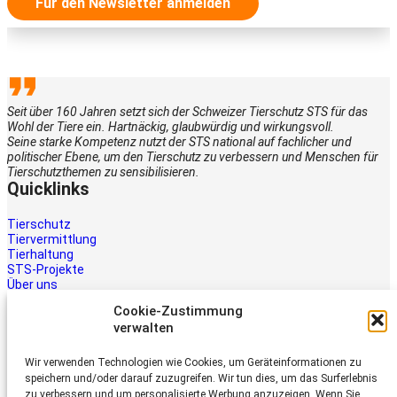
Für den Newsletter anmelden
Seit über 160 Jahren setzt sich der Schweizer Tierschutz STS für das
Wohl der Tiere ein. Hartnäckig, glaubwürdig und wirkungsvoll.
Seine starke Kompetenz nutzt der STS national auf fachlicher und
politischer Ebene, um den Tierschutz zu verbessern und Menschen für
Tierschutzthemen zu sensibilisieren.
Quicklinks
Tierschutz
Tiervermittlung
Tierhaltung
STS-Projekte
Über uns
STS-Multimedia
Cookie-Zustimmung
Kontakt
verwalten
Jetzt helfen
Wir verwenden Technologien wie Cookies, um Geräteinformationen zu
Tiere brauchen Hilfe – auch Ihre.
speichern und/oder darauf zuzugreifen. Wir tun dies, um das Surferlebnis
Unterstützen Sie die Arbeit des
zu verbessern und um personalisierte Werbung anzuzeigen. Wenn Sie
Schweizer Tierschutz STS.