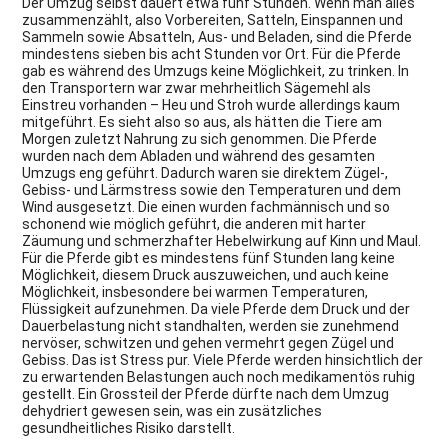
Der Umzug selbst dauert etwa fünf Stunden. Wenn man alles
zusammenzählt, also Vorbereiten, Satteln, Einspannen und
Sammeln sowie Absatteln, Aus- und Beladen, sind die Pferde
mindestens sieben bis acht Stunden vor Ort. Für die Pferde
gab es während des Umzugs keine Möglichkeit, zu trinken. In
den Transportern war zwar mehrheitlich Sägemehl als
Einstreu vorhanden – Heu und Stroh wurde allerdings kaum
mitgeführt. Es sieht also so aus, als hätten die Tiere am
Morgen zuletzt Nahrung zu sich genommen. Die Pferde
wurden nach dem Abladen und während des gesamten
Umzugs eng geführt. Dadurch waren sie direktem Zügel-,
Gebiss- und Lärmstress sowie den Temperaturen und dem
Wind ausgesetzt. Die einen wurden fachmännisch und so
schonend wie möglich geführt, die anderen mit harter
Zäumung und schmerzhafter Hebelwirkung auf Kinn und Maul.
Für die Pferde gibt es mindestens fünf Stunden lang keine
Möglichkeit, diesem Druck auszuweichen, und auch keine
Möglichkeit, insbesondere bei warmen Temperaturen,
Flüssigkeit aufzunehmen. Da viele Pferde dem Druck und der
Dauerbelastung nicht standhalten, werden sie zunehmend
nervöser, schwitzen und gehen vermehrt gegen Zügel und
Gebiss. Das ist Stress pur. Viele Pferde werden hinsichtlich der
zu erwartenden Belastungen auch noch medikamentös ruhig
gestellt. Ein Grossteil der Pferde dürfte nach dem Umzug
dehydriert gewesen sein, was ein zusätzliches
gesundheitliches Risiko darstellt.