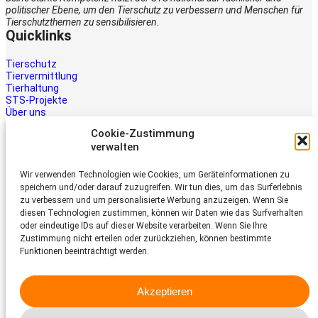
politischer Ebene, um den Tierschutz zu verbessern und Menschen für
Tierschutzthemen zu sensibilisieren.
Quicklinks
Tierschutz
Tiervermittlung
Tierhaltung
STS-Projekte
Über uns
STS-Multimedia
Cookie-Zustimmung
Kontakt
verwalten
Jetzt helfen
Wir verwenden Technologien wie Cookies, um Geräteinformationen zu
Tiere brauchen Hilfe – auch Ihre.
speichern und/oder darauf zuzugreifen. Wir tun dies, um das Surferlebnis
Unterstützen Sie die Arbeit des
zu verbessern und um personalisierte Werbung anzuzeigen. Wenn Sie
Schweizer Tierschutz STS.
diesen Technologien zustimmen, können wir Daten wie das Surfverhalten
Jetzt spenden
oder eindeutige IDs auf dieser Website verarbeiten. Wenn Sie Ihre
Schweizer Tierschutz STS
Zustimmung nicht erteilen oder zurückziehen, können bestimmte
Funktionen beeinträchtigt werden.
Dornacherstrasse 101
CH-4053 Basel
Akzeptieren
Telefon 058 510 64 00
sts@tierschutz.com