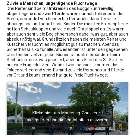
Zu viele Menschen, ungenügende Fluchtwege
Drei Reiter sind beim Umkreisen des Böggs «unfreiwillig
abgestiegen» und zwei Pferde waren danach führerlos in der
Arena, umrandet von hunderten Personen, darunter viele
ahnungslose und schutzlose Kinder. Die meisten Kutschpferde
hatten Scheuklappen und viele auch Ohrstöpsel an. Es waren
aber auch sehr viele Begleitpersonen dabei, was gut, aber auch
absolut nötig war. Grundsätzlich haben die meisten Reiter und
Kutscher versucht, es möglichst gut zu machen. Aber das
Sicherheitsrisiko für alle Anwesenden ist unter den gegebenen
Umständen viel zu gross. Bisher ist noch niemandem beim
Sechseläuten etwas passiert, aber aus Sicht des STS ist es
nur eine Frage der Zeit. Wenn etwas passiert, könnten die
Folgen verheerend sein. Es sind zu viele Personen und Pferde
vor Ort und kaum jemand hat gute, freie Fluchtwege.
Klicke hier, um Marketing-Cookies zu
akzeptieren und diesen Inhalt zu aktivieren