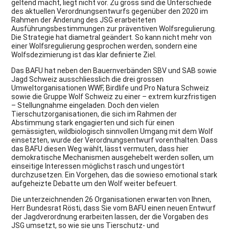
geltend macht, liegt nicht vor. Zu gross sind die Unterschiede
des aktuellen Verordnungsentwurfs gegenüber den 2020 im
Rahmen der Änderung des JSG erarbeiteten
Ausführungsbestimmungen zur präventiven Wolfsregulierung.
Die Strategie hat diametral geändert. So kann nicht mehr von
einer Wolfsregulierung gesprochen werden, sondern eine
Wolfsdezimierung ist das klar definierte Ziel.
Das BAFU hat neben den Bauernverbänden SBV und SAB sowie
Jagd Schweiz ausschliesslich die drei grossen
Umweltorganisationen WWF, Birdlife und Pro Natura Schweiz
sowie die Gruppe Wolf Schweiz zu einer – extrem kurzfristigen
– Stellungnahme eingeladen. Doch den vielen
Tierschutzorganisationen, die sich im Rahmen der
Abstimmung stark engagierten und sich für einen
gemässigten, wildbiologisch sinnvollen Umgang mit dem Wolf
einsetzten, wurde der Verordnungsentwurf vorenthalten. Dass
das BAFU diesen Weg wählt, lässt vermuten, dass hier
demokratische Mechanismen ausgehebelt werden sollen, um
einseitige Interessen möglichst rasch und ungestört
durchzusetzen. Ein Vorgehen, das die sowieso emotional stark
aufgeheizte Debatte um den Wolf weiter befeuert.
Die unterzeichnenden 26 Organisationen erwarten von Ihnen,
Herr Bundesrat Rösti, dass Sie vom BAFU einen neuen Entwurf
der Jagdverordnung erarbeiten lassen, der die Vorgaben des
JSG umsetzt, so wie sie uns Tierschutz- und