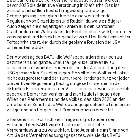
bevor 2025 die definitive Verordnung in Kraft tritt. Das ist
zunächst inhaltlich höchst fragwürdig. Die jetzige
Gesetzgebung ermöglicht bereits eine weitgehende
Regulation von Einzeltieren und Rudeln, da wo sie nötig ist.
Auch zeigen die diesjährigen Zahlen aus den Kantonen
Graubünden und Wallis, dass der Herdenschutz wirkt, sofern er
konsequent und korrekt umgesetzt wird. Hier findet ein echter
Fortschritt statt, der durch die geplante Revision der JSV
unterlaufen würde.
Der Vorschlag des BAFU, die Wolfspopulation drastisch zu
dezimieren und ganze, unauffällige Rudel präventiv zu
schiessen, missachtet zudem die bei der Ausarbeitung des
JSG gemachten Zusicherungen: So sollte der Wolf auch lokal
nicht ausgerottet und der zumutbare Herdenschutz vor jeder
präventiven Regulierung flächig umgesetzt werden. In der
aktuellen Form verstösst der Verordnungsentwurf zusätzlich
gegen die Berner Konvention und nicht zuletzt gegen den
Willen des Parlaments und des Volkes, das sich 2020 an der
Urne für den Schutz des Wolfes ausgesprochen hat und einen
zeitgemässen Umgang mit Grossraubtieren erwartet.
Stossend und rechtlich sehr fragwürdig ist zudem der
Entscheid des BAFU, vorerst auf eine ordentliche
Vernehmlassung zu verzichten. Eine Ausnahme im Sinne von
Art. 3a des Vernehmlassungsgesetzes, wie sie das BAFU