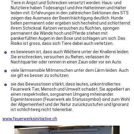
Tiere in Angst und Schrecken versetzt werden. Haus- und
Nutztiere haben Todesangst und ihre Halterinnen und Halter
leiden mit. Erfahrungen in den zahlreichen Sektionen des STS
zeigen das Ausmass der Beeinträchtigung deutlich. Hunde
bellen permanent oder ergeben sich hechelnd und schlotternd
ihrem Schicksal. Katzen versuchen zu flüchten, springen
permanent die Wände hoch und Pferde stehen mit
panikerfüllten Augen in den Boxe und schlagen um sich. Das
Risiko ist gross, dass sich Tiere dabei auch verletzen.
es bewiesen ist, dass auch Wildtiere unter der Knallerei leiden.
Sie erschrecken, versuchen zu fliehen, verlassen ihr
Nachtquartier oder rennen in einen Zaun oder vor ein Auto.
viele lärmsensible Mitmenschen unter dem Lärm leiden. Auch
sie gilt es besser zu schützen.
sie das Bewusstsein stärkt, dass lautes, unkontrolliertes
Feuerwerk Tier, Mensch und Umwelt schadet. Sie appelliert an
einen respektvollen, sorgsamen Umgang miteinander.
Eigeninteressen (Feuerwerk als Statussymbol) sind zum Wohl
der Allgemeinheit und der Natur zurückzustufen und Ignoranz
ist schlichtweg nicht tolerierbar.
www.feuerwerksinitiative.ch