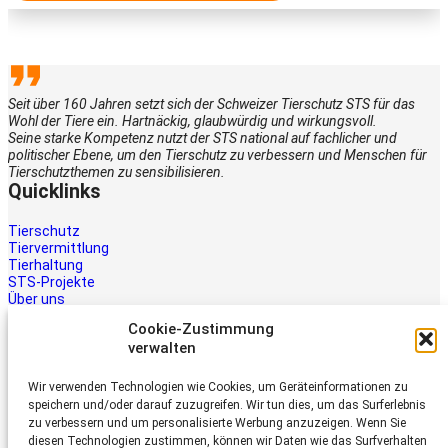
Seit über 160 Jahren setzt sich der Schweizer Tierschutz STS für das
Wohl der Tiere ein. Hartnäckig, glaubwürdig und wirkungsvoll.
Seine starke Kompetenz nutzt der STS national auf fachlicher und
politischer Ebene, um den Tierschutz zu verbessern und Menschen für
Tierschutzthemen zu sensibilisieren.
Quicklinks
Tierschutz
Tiervermittlung
Tierhaltung
STS-Projekte
Über uns
STS-Multimedia
Cookie-Zustimmung
Kontakt
verwalten
Jetzt helfen
Wir verwenden Technologien wie Cookies, um Geräteinformationen zu
Tiere brauchen Hilfe – auch Ihre.
speichern und/oder darauf zuzugreifen. Wir tun dies, um das Surferlebnis
Unterstützen Sie die Arbeit des
zu verbessern und um personalisierte Werbung anzuzeigen. Wenn Sie
Schweizer Tierschutz STS.
diesen Technologien zustimmen, können wir Daten wie das Surfverhalten